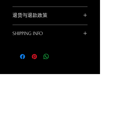
此处是产品详情。此处适合添加有关产
退货与退款政策
品的更多信息，例如尺寸、材料、保养
和清洗说明。另外，也可在此处描述产
此处是退货与退款政策。此处适合向客
品的独特之处，以及能给客户带来哪些
SHIPPING INFO
户说明如何处理不满意的产品。退款或
好处。买家总是希望能在购买之前清楚
退换政策应力求简单明了，这样才能建
了解产品。所以，尽量多提供相关信
I'm a shipping policy. I'm a great place to
立起信任关系，使客户不再有后顾之
息，让买家有信心和决心购买您的产
add more information about your
忧。
品。
shipping methods, packaging and cost.
Providing straightforward information
about your shipping policy is a great way
to build trust and reassure your
customers that they can buy from you
with confidence.